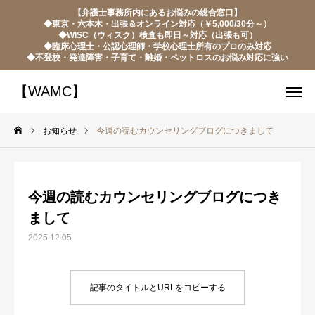
【弁護士事務所内にあるお悩みの総合窓口】
【WAMC】
◆東京・六本木・出張＆オンライン対応（￥5,000/30分～）
◆WISC（ウィスク）検査も即日～対応（出張も可）
◆臨床心理士・公認心理師・学校心理士所有のプロのみ対応
◆不登校・発達障害・子育て・離婚・ペットロスのお悩み対応に強い
【WAMC】
電話予約（モバイルのみ）
LINE予約・お問い合わせ
ネット予約・お問い合わせ
お知らせ
今週の読むカウンセリングブログにつきまして
当センターの強み・お客様の声
今週の読むカウンセリングブログにつき
ご相談について
まして
【代表ブログ】読むカウンセリング
2025.12.05
お問い合わせ
記事のタイトルとURLをコピーする
つながり