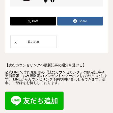
アセンター代表/ 東京都他関東圏スクー
ルカウンセラー/ 前LITALICO社員/ ㈱ア
トマスジャパン マインドカフェ専門家
Post
Share
初期メンバー 中学校・高等学校教員免
許（国語科）を取得し、予備校講師・家
庭教師として不登校・発達障害のお子様
を指導するなかで心理職を目指す。これ
前の記事
までに区役所幼児相談・心療内科（子ど
もの心・思春期外来実習経験もあり）・
放課後等デイサービス児童指導員の経験
【読むカウンセリングの最新記事の通知を受ける】
などがあり、当センターでの離婚を含む
男女関係のご相談も合わせて年間2000
公式LINEで専門家監修の『読むカウンセリング』の限定記事や
更新情報・お友達限定のプレゼントやクーポンをお送りいたしま
名以上の相談を受けている。現在は不登
す。 LINEからカウンセリング予約や問い合わせもできます。是
非、ご登録をお待ちしております。
校・発達障害の研修・発信活動や心理職
の育成にも力を入れている。同時に大学
院の博士課程にて学校心理学・芸術療法
などの研究も継続して行っている。過去
にテーマパークキャスト・イベント