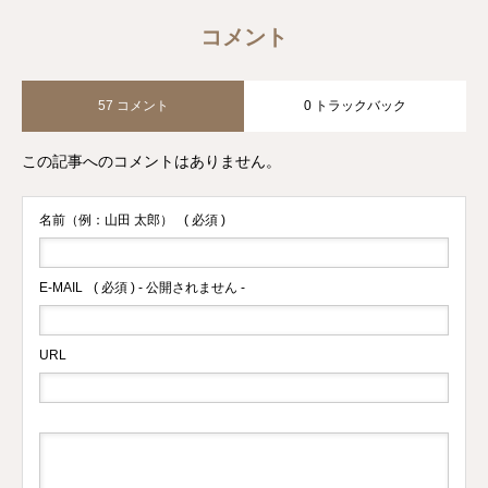
MC・プロモーションモデルなどの仕事
経験があり芸術芸能活動にも携わる。母
コメント
としても日々育児仕事に奮闘中。趣味は
テーマパーク巡りと美容・温泉・旅行・
57 コメント
0 トラックバック
ゲーム・アニメ。
この記事へのコメントはありません。
名前（例：山田 太郎）
( 必須 )
E-MAIL
( 必須 ) - 公開されません -
URL