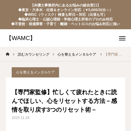
【弁護士事務所内にあるお悩みの総合窓口】
【WAMC】
◆東京・六本木・出張＆オンライン対応（￥5,000/30分～）
◆WISC（ウィスク）検査も即日～対応（出張も可）
◆臨床心理士・公認心理師・学校心理士所有のプロのみ対応
◆不登校・発達障害・子育て・離婚・ペットロスのお悩み対応に強い
【WAMC】
電話予約（モバイルのみ）
LINE予約・お問い合わせ
ネット予約・お問い合わせ
読むカウンセリング
心を整えるメンタルケア
【専門家監修】忙しくて疲れたときに読んでほしい、心をリセットする方法－感情を取り戻す3つのリセット術－
当センターの強み・お客様の声
心を整えるメンタルケア
ご相談について
【専門家監修】忙しくて疲れたときに読
【代表ブログ】読むカウンセリング
んでほしい、心をリセットする方法－感
情を取り戻す3つのリセット術－
お問い合わせ
2025.11.28
つながり